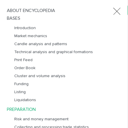
ABOUT ENCYCLOPEDIA
Products
BASES
Introduction
Market mechanics
SEASONALITY AND PATTERNS WITHIN THE DAY
Candle analysis and patterns
RUS
ENG
Technical analysis and graphical formations
The English version will be published soon
Print Feed
Order Book
Cluster and volume analysis
СЕЗОННОСТЬ
Funding
Listing
Трейдеры тоже люди, а им свойственно в определенные
Liquidations
моменты года брать отпуска, проявлять особую
активность в «рабочие» периоды и закрывать позиции в
PREPARATION
преддверие нового года или рождества. Так же сюда
Risk and money management
накладывается зависимость от политических и
экономических событий, как на глобальном, так и
Collecting and processing trade statistics