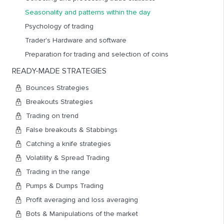
локальных рынках, которые так же имеют определенные
Seasonality and patterns within the day
тенденции в течение года. В результате, рынок в течение
Psychology of trading
года меняет свое настроение, характер движений,
Trader's Hardware and software
уровень волатильности и т.д.
Preparation for trading and selection of coins
Можно найти некоторые закономерности, повторяющиеся
READY-MADE STRATEGIES
из в года в год, но каждый год, все равно все будет
Bounces Strategies
происходить немного по-своему, поэтому это не
железные правила, но общее представление для
Breakouts Strategies
некоторых ориентиров знать надо. Остальное вы сможете
Trading on trend
достроить сами, понимая контекст того или иного года,
False breakouts & Stabbings
или даже отдельно взятого месяца, зная политические и
Catching a knife strategies
экономические предпосылки в текущий момент времени.
Volatility & Spread Trading
Январь
Рынок слабый, вероятен период
Trading in the range
баланса или плавного снижения, так же
Pumps & Dumps Trading
вероятно продолжение тенденции (если
Profit averaging and loss averaging
она была) в декабре предшествующего
Bots & Manipulations of the market
года