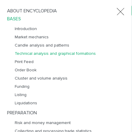
ABOUT ENCYCLOPEDIA
Products
BASES
Introduction
Market mechanics
TECHNICAL ANALYSIS AND GRAPHICAL FORMATIONS
Candle analysis and patterns
RUS
ENG
Technical analysis and graphical formations
The English version will be published soon
Print Feed
Order Book
Технический анализ
(
ТА
) – один из главных инструментов
Cluster and volume analysis
трейдера – это исследование динамики рынка
Funding
посредством графиков цен с целью прогнозирования
Listing
будущего направления их движения.
Liquidations
PREPARATION
Risk and money management
ЧТО НАДО ЗНАТЬ ПРО ТА ПРЕЖДЕ, ЧЕМ
Collecting and processing trade statistics