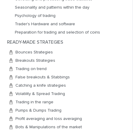
МЫ ПРИСТУПИМ К ЕГО ИЗУЧЕНИЮ?
Seasonality and patterns within the day
ТА базируется на трех постулатах:
Psychology of trading
1)
Рынок учитывает все
– экономическую и
Trader's Hardware and software
политическую ситуацию, психологию, новости по
Preparation for trading and selection of coins
активу или ожидание новостей – все это уже
заложено в ценах. Цена и график цены отражает
READY-MADE STRATEGIES
конечный результат всех возможных факторов;
Bounces Strategies
2)
Движение цен подчинено тенденциям
(трендам) –
Breakouts Strategies
все, что происходит на рынке подчинено тем или
иным тенденциям, при этом действующая тенденция
Trading on trend
с большей вероятностью будет продолжаться и
False breakouts & Stabbings
дальше, а не разворачиваться (именно поэтому
Catching a knife strategies
сделки по тренду перспективнее контртрендовых
Volatility & Spread Trading
сделок).
3)
Trading in the range
История повторяется
. Все циклично, изо дня в
день повторяются похожие ситуации, из года в год
Pumps & Dumps Trading
рынок проходит похожие стадии, регулярно в
Profit averaging and loss averaging
мировой экономике и, как следствие, на рынках
Bots & Manipulations of the market
происходят кризисы с последующим