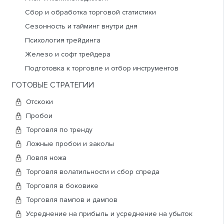
Несмотря на то, что свечной анализ может
Сбор и обработка торговой статистики
использоваться как самостоятельный метод
Сезонность и тайминг внутри дня
прогнозирования цены, это лишь один из инструментов в
Психология трейдинга
арсенале трейдера для принятия решения о возможной
Железо и софт трейдера
сделке. В дальнейшем мы разберем понятие
основания
для входа в сделку
Подготовка к торговле и отбор инструментов
, к которым относятся: динамика
ленты принтов, объемы в стакане лимитных ордеров,
ГОТОВЫЕ СТРАТЕГИИ
графическая формация на графике и т.д. Анализ свечей и
Отскоки
свечных паттернов является лишь одним из таких
оснований.
Пробои
Торговля по тренду
Ложные пробои и заколы
СВЕЧИ
Ловля ножа
Торговля волатильности и сбор спреда
Торговля в боковике
Торговля пампов и дампов
Усреднение на прибыль и усреднение на убыток