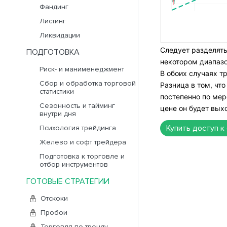
Фандинг
Листинг
Ликвидации
Следует разделять
ПОДГОТОВКА
некотором диапазо
Риск- и манименеджмент
В обоих случаях т
Сбор и обработка торговой
Разница в том, чт
статистики
постепенно по мер
Сезонность и тайминг
цене он будет выхо
внутри дня
Купить доступ к
Психология трейдинга
Железо и софт трейдера
Подготовка к торговле и
отбор инструментов
ГОТОВЫЕ СТРАТЕГИИ
Отскоки
Пробои
Торговля по тренду