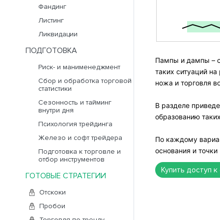
Фандинг
Листинг
Ликвидации
ПОДГОТОВКА
Пампы и дампы – с
Риск- и манименеджмент
таких ситуаций на
Сбор и обработка торговой
ножа и торговля в
статистики
Сезонность и тайминг
В разделе приведе
внутри дня
образованию таких
Психология трейдинга
Железо и софт трейдера
По каждому вариан
основания и точки
Подготовка к торговле и
отбор инструментов
Купить доступ к
ГОТОВЫЕ СТРАТЕГИИ
Отскоки
Пробои
Торговля по тренду