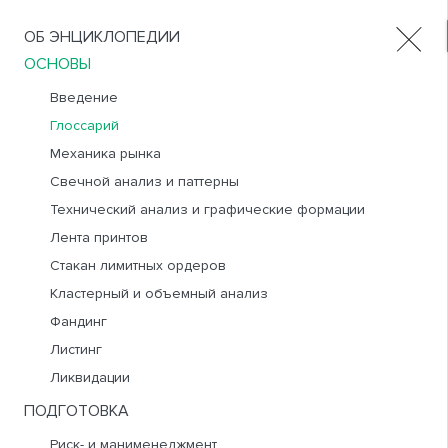
ОБ ЭНЦИКЛОПЕДИИ
Продукты
ОСНОВЫ
Введение
Глоссарий
ГЛОССАРИЙ
Механика рынка
RUS
ENG
Свечной анализ и паттерны
Для удобства использования Глоссария вы можете
Технический анализ и графические формации
воспользоваться поиском по странице в вашем браузере
Лента принтов
и набрать искомое слово. В случае, если вы не нашли
интерсуемое понятие или считаете, что данный раздел не
Стакан лимитных ордеров
полный, вы можете предложить недостающий термин,
Кластерный и объемный анализ
написав нам на почту
mailbox@arby.trade
.
Фандинг
Листинг
Ликвидации
А
ПОДГОТОВКА
Айсберг
– крупный объем участника рынка в покупку
или в продажу, не видимый для других участинков
Риск- и манименеджмент