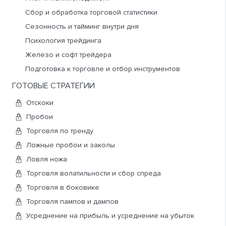
рынка. Как правило, чтобы не показывать свой
Сбор и обработка торговой статистики
повышенный объем на реализацию, крупный участник
Сезонность и тайминг внутри дня
разбивает его не несколько частей (иногда множество
Психология трейдинга
мелких частей) и при реализации первой части тут же
по этой же цене ставит вторую часть, и так далее, то
Железо и софт трейдера
тех пор пока другие участники рынка не исполнят весь
Подготовка к торговле и отбор инструментов
объем крупного участника. Обнаружить присутствие на
ГОТОВЫЕ СТРАТЕГИИ
рынке айсберга можно с помощью кластерного
анализа: по кластерам на определенной цене будет
Отскоки
виден повышенный проторгованный объем, при том,
Пробои
что в стакане лимитных заявок ордера с таким
Торговля по тренду
объемом не было.
Ложные пробои и заколы
Альты
,
Альта
,
Альткоины
– дословно “альтернативные
Ловля ножа
коины”, то есть любые монеты кроме Биткоина (BTC,
Торговля волатильности и сбор спреда
Bitcoin). Даже монета Etherium (ETH) является
Торговля в боковике
альткоином, так как в свое время была
альтернативой
Торговля пампов и дампов
биткоину.
Усреднение на прибыль и усреднение на убыток