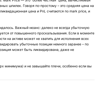
e. Mark Price — это “более честная” цена, вычисляемая
вных шпилек. Говоря по-простому – это средняя цена на
 ликвидационная цена и PnL считаются по mark price, и
жидалось. Важный нюанс: далеко не всегда убыточную
уется от повышенного проскальзывания. Если в моменте
сти на активе может не хватить для исполнения всех
квидировать убыточные позиции немного заранее – по
 позиция может быть ликвидирована, даже не
рх минимума) и не завышайте плечи, особенно если вы