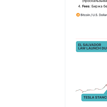
(проскальзыва
Fees
: Биржа б