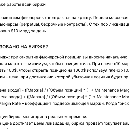
вке работы всей биржи.
развитием фьючерсных контрактов на крипту. Первая массовая л
ьючерсы (perpetual, бесрочные контракты). С тех пор ликвидац
вано $10 млрд за день.
ИЗОВАНО НА БИРЖЕ?
ридж:
при открытие фьючерсной позиции вы вносите начальную м
я маржа — минимум, чтобы позиция жила. При плече х10 марж
еть 100$, чтобы открыть позицию на 1000$ используя плечо х10
ии
– цена, при достижении которой убыточная позиция будет п
ена входа] - ([Маржа] / ([Объем позиции] * (1 + Maintenance Marg
Цена входа] + ([Маржа] / ([Объем позиции] * (1 + Maintenance Mar
 Margin Rate – коэффициент поддерживающей маржи. Когда “риск
ации биржа мониторит в реальном времени.
да цена достигает цены ликвидации, биржа продаёт/покупает ва