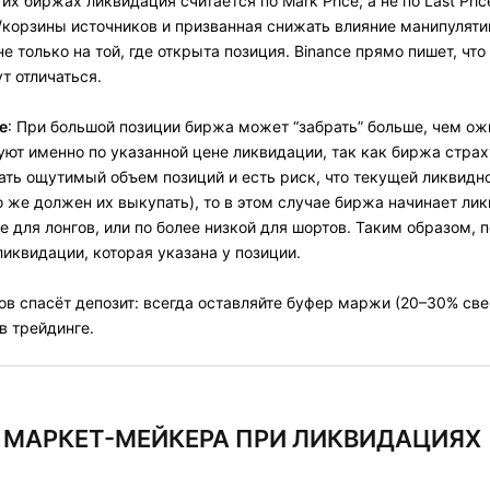
их биржах ликвидация считается по Mark Price, а не по Last Pric
/корзины источников и призванная снижать влияние манипуляти
е только на той, где открыта позиция. Binance прямо пишет, что
ут отличаться.
е
: При большой позиции биржа может “забрать” больше, чем о
ют именно по указанной цене ликвидации, так как биржа страх
ть ощутимый объем позиций и есть риск, что текущей ликвидно
о же должен их выкупать), то в этом случае биржа начинает ли
е для лонгов, или по более низкой для шортов. Таким образом,
иквидации, которая указана у позиции.
ов спасёт депозит: всегда оставляйте буфер маржи (20–30% све
в трейдинге.
Е МАРКЕТ-МЕЙКЕРА ПРИ ЛИКВИДАЦИЯХ