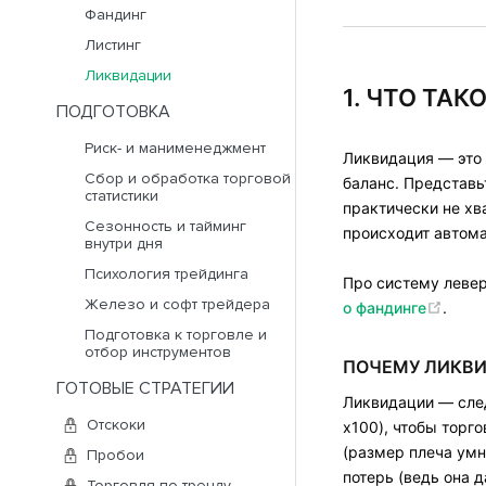
Фандинг
Листинг
Ликвидации
1. ЧТО ТА
ПОДГОТОВКА
Риск- и манименеджмент
Ликвидация — это
Сбор и обработка торговой
баланс. Представьт
статистики
практически не хв
Сезонность и тайминг
происходит автома
внутри дня
Психология трейдинга
Про систему левер
Железо и софт трейдера
о фандинге
.
Подготовка к торговле и
отбор инструментов
ПОЧЕМУ ЛИКВ
ГОТОВЫЕ СТРАТЕГИИ
Ликвидации — след
Отскоки
x100), чтобы торг
(размер плеча умн
Пробои
потерь (ведь она 
Торговля по тренду