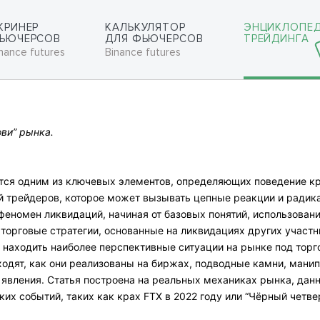
КРИНЕР
КАЛЬКУЛЯТОР
ЭНЦИКЛОПЕ
ЬЮЧЕРСОВ
ДЛЯ ФЬЮЧЕРСОВ
ТРЕЙДИНГА
nance futures
Binance futures
ви” рынка.
тся одним из ключевых элементов, определяющих поведение кр
 трейдеров, которое может вызывать цепные реакции и радика
феномен ликвидаций, начиная от базовых понятий, использовани
 торговые стратегии, основанные на ликвидациях других участн
 находить наиболее перспективные ситуации на рынке под торг
одят, как они реализованы на биржах, подводные камни, мани
 явления. Статья построена на реальных механиках рынка, данны
ких событий, таких как крах FTX в 2022 году или “Чёрный четве