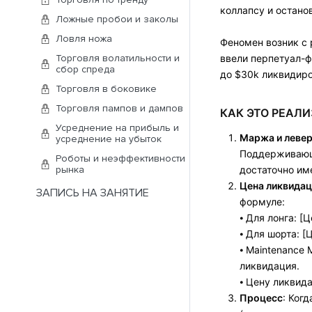
коллапсу и остано
Ложные пробои и заколы
Ловля ножа
Феномен возник с 
ввели перпетуал-ф
Торговля волатильности и
сбор спреда
до $30k ликвидиро
Торговля в боковике
Торговля пампов и дампов
КАК ЭТО РЕАЛ
Усреднение на прибыль и
Маржа и леве
усреднение на убыток
Поддерживающа
Роботы и неэффективности
достаточно им
рынка
Цена ликвидац
ЗАПИСЬ НА ЗАНЯТИЕ
формуле:
⦁ Для лонга: [Ц
⦁ Для шорта: [
⦁ Maintenance
ликвидация.
⦁ Цену ликвид
Процесс
: Ког