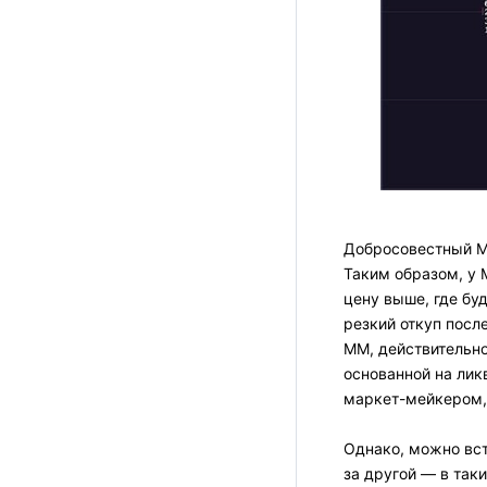
Добросовестный М
Таким образом, у 
цену выше, где бу
резкий откуп посл
ММ, действительно
основанной на лик
маркет-мейкером, 
Однако, можно вст
за другой — в так