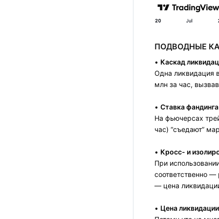
ПОДВОДНЫЕ КА
•
Каскад ликвидац
Одна ликвидация в
млн за час, вызвав 
•
Ставка фандинга
На фьючерсах трей
час) “съедают” ма
•
Кросс- и изолир
При использовани
соответственно — 
— цена ликвидации
•
Цена ликвидации