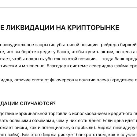
КОЕ ЛИКВИДАЦИИ НА КРИПТОРЫНКЕ
 принудительное закрытие убыточной позиции трейдера бирже
е, что вы берёте кредит у банка, чтобы купить акции, но цена 
атает, чтобы покрыть убыток по этой позиции — тогда банк прод
тически и мгновенно, благодаря системе левериджа (займа сре
иджа, отличие спота от фьючерсов и понятии плеча (кредитное
ИДАЦИИ СЛУЧАЮТСЯ?
ствие маржинальной торговли с использованием кредитного пле
овать большими объёмами, чем у них есть денег. Если цена идёт
ожает риски, как и потенциальную прибыль). Биржа ликвидируе
даёт займ). Без этого биржа рискует банкротством, как в случае