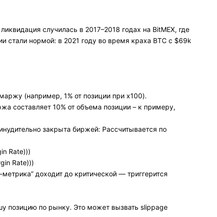
иквидация случилась в 2017–2018 годах на BitMEX, где
ии стали нормой: в 2021 году во время краха BTC с $69k
аржу (например, 1% от позиции при x100).
а составляет 10% от объема позиции – к примеру,
.
ринудительно закрыта биржей: Рассчитывается по
in Rate)))
gin Rate)))
-метрика” доходит до критической — триггерится
шу позицию по рынку. Это может вызвать slippage