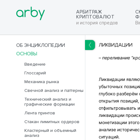
АРБИТРАЖ
С
КРИПТОВАЛЮТ
Ф
и история спредов
Bi
ЛИКВИДАЦИИ
ОБ ЭНЦИКЛОПЕДИИ
ОСНОВЫ
RUS
ENG
–
переливание “кро
Введение
Глоссарий
Ликвидации являю
Механика рынка
убыточных позиций
Свечной анализ и паттерны
глубоко разберём 
Технический анализ и
открытия позиций,
графические формации
отфильтровывать и
Лента принтов
ликвидации происх
Стакан лимитных ордеров
монетизации этого
анализе историчес
Кластерный и объемный
анализ
ситуаций.