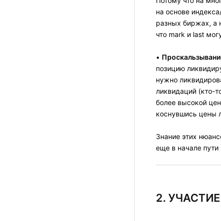
Потому что на мног
на основе индекса
разных биржах, а н
что mark и last мог
•
Проскальзывани
позицию ликвидиру
нужно ликвидирова
ликвидаций (кто-т
более высокой цен
коснувшись цены л
Знание этих нюанс
еще в начале пути 
2. УЧАСТИ