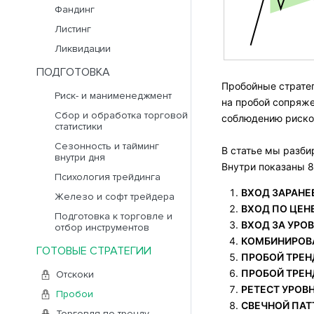
Фандинг
Листинг
Ликвидации
ПОДГОТОВКА
Пробойные страте
Риск- и манименеджмент
на пробой сопряже
Сбор и обработка торговой
соблюдению риско
статистики
Сезонность и тайминг
В статье мы разб
внутри дня
Внутри показаны 8
Психология трейдинга
ВХОД ЗАРАНЕ
Железо и софт трейдера
ВХОД ПО ЦЕН
Подготовка к торговле и
ВХОД ЗА УРО
отбор инструментов
КОМБИНИРОВА
ГОТОВЫЕ СТРАТЕГИИ
ПРОБОЙ ТРЕН
ПРОБОЙ ТРЕН
Отскоки
РЕТЕСТ УРОВ
Пробои
СВЕЧНОЙ ПАТ
Торговля по тренду