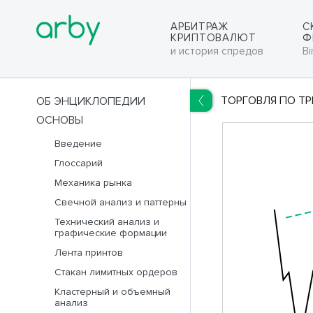
АРБИТРАЖ
С
КРИПТОВАЛЮТ
Ф
и история спредов
Bi
ТОРГОВЛЯ ПО Т
ОБ ЭНЦИКЛОПЕДИИ
ОСНОВЫ
RUS
ENG
Введение
Глоссарий
Механика рынка
Свечной анализ и паттерны
Технический анализ и
графические формации
Лента принтов
Стакан лимитных ордеров
Кластерный и объемный
анализ