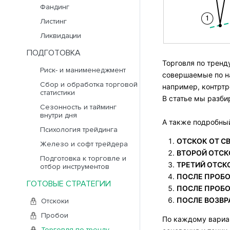
Фандинг
Листинг
Ликвидации
ПОДГОТОВКА
Торговля по тренд
Риск- и манименеджмент
совершаемые по н
Сбор и обработка торговой
например, контртр
статистики
В статье мы разби
Сезонность и тайминг
внутри дня
А также подробный
Психология трейдинга
ОТСКОК ОТ С
Железо и софт трейдера
ВТОРОЙ ОТСК
Подготовка к торговле и
ТРЕТИЙ ОТСК
отбор инструментов
ПОСЛЕ ПРОБО
ГОТОВЫЕ СТРАТЕГИИ
ПОСЛЕ ПРОБ
ПОСЛЕ ВОЗВР
Отскоки
Пробои
По каждому вариан
Торговля по тренду