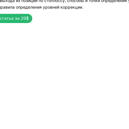
 выхода из позиции по стоплоссу, способы и точки определения
правила определения уровней коррекции.
 статье за 29$